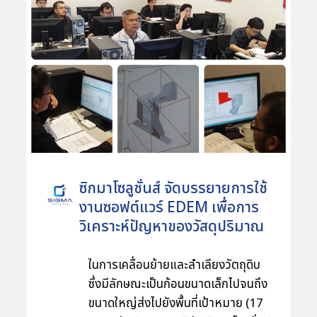
จะเป็นหลักสูตรเบื้องต้นสำหรับผู้ที่
ต้องการเรียนรู้การใช้งานซอฟต์แวร์
CATIA V5 แบบเร่งรัดวันเดียวจบ เพื่อ
ทบทวนความรู้ นำไปประยุกต์ใช้ในการ
ทำงาน ก่อนต่อยอดไปสู่การเรียนรู้ใน
หลักสูตรขั้นสูงต่อไป ซึ่งงานนี้ได้รับ
ความสนใจจากทั้งวิศวกร อาจารย์ และ
ผู้ที่สนใจลงทะเบียนเข้าร่วมอบรมกัน
อย่างมากมายจนต้องเพิ่มรอบ
นอกจากนี้ บริษัท ซิกมาโซลูชั่นส์ จำกัด
ซิกมาโซลูชั่นส์ จัดบรรยายการใช้
ยังได้เปิดหลักสูตรต่าง ๆ เพิ่มเติมเพื่อ
งานซอฟต์แวร์ EDEM เพื่อการ
ตอบโจทย์ความต้องการของลูกค้าดัง
วิเคราะห์ปัญหาของวัสดุปริมาณ
ต่อไปนี้ ผู้สนใจสามารถดูรายละเอียด
มวล
หลักสูตรเพิ่มเติมและลงทะเบียนสำรอง
ในการเคลื่อนย้ายและลำเลียงวัตถุดิบ
ที่นั่งได้ผ่านเว็บไซต์
ซึ่งมีลักษณะเป็นก้อนขนาดเล็กไปจนถึง
www.sigmasolutions.co.th ใน
ขนาดใหญ่ส่งไปยังพื้นที่เป้าหมาย (17
หัวข้อที่ท่านสนใจ หรือส่งอีเมล์มาที่