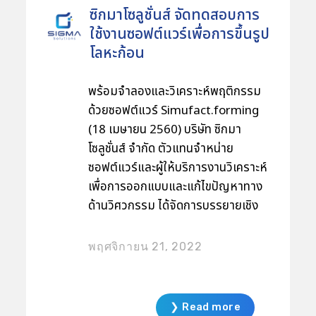
ซิกมาโซลูชั่นส์ จัดทดสอบการ
วิศวกรผู้ออกแบบสามารถศึกษาผลกระ
ใช้งานซอฟต์แวร์เพื่อการขึ้นรูป
ทบรวมถึงประโยชน์ด้านกายภาพต่าง ๆ
โลหะก้อน
ที่เกิดขึ้น เพื่อนำมาพัฒนาชิ้นส่วน
ต้นแบบ เช่น การลดแรงต้าน การลด
เสียง ศึกษาผลกระทบของลมที่มีต่อ
พร้อมจำลองและวิเคราะห์พฤติกรรม
การเคลื่อนที่ของยานยนต์ เป็นต้น
ด้วยซอฟต์แวร์ Simufact.forming
นอกจากนี้ ยังได้เรียนรู้การวิเคราะห์
(18 เมษายน 2560) บริษัท ซิกมา
ด้าน Co Simulation ไปพร้อมกันกับ
โซลูชั่นส์ จำกัด ตัวแทนจำหน่าย
การเคลื่อนที่ของรถใน Adams Car
ซอฟต์แวร์และผู้ให้บริการงานวิเคราะห์
และกรณีศึกษาต่าง ๆ ที่เกี่ยวข้องกับ
เพื่อการออกแบบและแก้ไขปัญหาทาง
การวิเคราะห์การไหลสำหรับยานยนต์
ด้านวิศวกรรม ได้จัดการบรรยายเชิง
ไม่ว่าจะเป็นการวิเคราะห์ Sloshing
ปฏิบัติการด้านการจำลองพฤติกรรม
ของน้ำมันในถัง การวิเคราะห์การ
การขึ้นรูปโลหะก้อนภายใต้หัวข้อ
พฤศจิกายน 21, 2022
อากาศพลศาสตร์ผ่านมอเตอร์ไซด์ขณะ
“Forging Simulation Technology”
ที่มีการหมุนและการเลี้ยวของล้อ ซึ่ง
ด้วย Simufact.Forming ซึ่งเป็น
งานนี้ได้รับการตอบรับจากวิศวกร
เทคโนโลยีซอฟต์แวร์จากประเทศ
❯ Read more