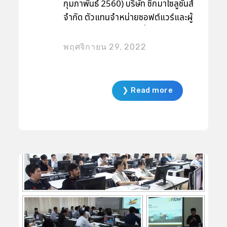
กุมภาพันธ์ 2560) บริษัท ซิกมาโซลูชั่นส์
จำกัด ตัวแทนจำหน่ายซอฟต์แวร์และผู้
ให้บริการงานวิเคราะห์เพื่อการ
ออกแบบและแก้ไขปัญหาทางด้าน
พฤศจิกายน 29, 2022
วิศวกรรม จัดการบรรยายเชิงปฏิบัติ
การในหัวข้อ Discrete Element
Method and Applications with
❯ Read more
EDEM การวิเคราะห์ปัญหาของวัสดุ
ปริมาณมวลด้วยซอฟต์แวร์
EDEM เพื่อสร้างความรู้ความเข้าใจแก่
อาจารย์ วิศวกร ผู้สนใจ รวมถึงผู้ที่อยู่
ในวงการอุตสาหกรรมที่เกี่ยวข้อง ใน
การวิเคราะห์ปัญหาของวัสดุที่มีขนาด
อนุภาคเล็กๆ หรือวัสดุปริมาณมวลได้
อย่างมีประสิทธิภาพผ่านตัวอย่างกรณี
ศึกษาที่ช่วยให้เข้าใจง่ายขึ้น เช่น การ
จำลองการขนถ่ายวัสดุผ่านสายพาน