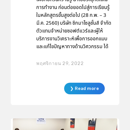
การทำงาน ก่อนต่อยอดไปสู่การเรียนรู้
ในหลักสูตรขั้นสูงต่อไป (28 ก.พ. – 3
มี.ค. 2560) บริษัท ซิกมาโซลูชั่นส์ จำกัด
ตัวแทนจำหน่ายซอฟต์แวร์และผู้ให้
บริการงานวิเคราะห์เพื่อการออกแบบ
และแก้ไขปัญหาทางด้านวิศวกรรม ได้
รับการแต่งตั้งจาก Dassault
Systèmes ให้เป็นศูนย์ฝึกอบรมเพื่อ
พฤศจิกายน 29, 2022
เพิ่มทักษะด้านการใช้งานซอฟต์แวร์
CATIA ซึ่งเป็นซอฟต์แวร์ด้าน
Computer-Adied Design หรือ
❯ Read more
CAD สำหรับการออกแบบชิ้นงานด้าน
วิศวกรรมในรูปแบบ 3 มิติ โดยเมื่อเร็ว
ๆ นี้ ซิกมาโซลูชั่นส์ ได้จัดหลักสูตร
พิเศษ CATIA V5 Part Design เพื่อให้
ผู้สนใจได้ทดลองเรียนฟรี โดยในเนื้อหา