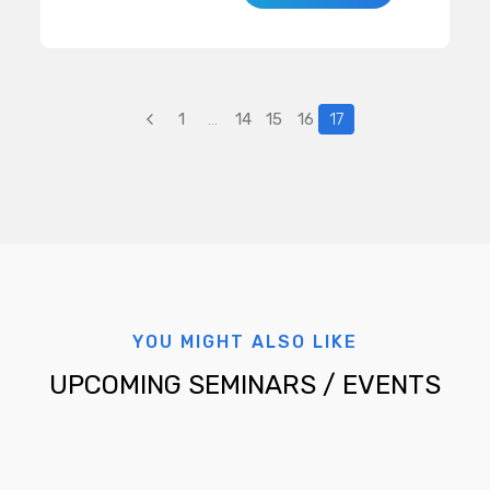
อาจารย์ นักวิชาการ และผู้ที่อยู่ใน
เยอรมัน ที่ช่วยจำลองพฤติกรรมการ
วงการอุตสาหกรรมยานยนต์ เข้ารับฟัง
ขึ้นรูปโลหะก้อน ไม่ว่าจะเป็นงานขึ้นรูป
การบรรยายและทดลองปฏิบัติงานจริง
ร้อน-อุ่น-เย็นที่เกิดจากการผสมผสาน
ผ่านซอฟต์แวร์ XFlow
ของเทคโนโลยี Finite Element และ
1
…
14
15
16
17
Finite Volume Analysis เพื่อให้เกิด
ความถูกต้อง แม่นยำ รวดเร็ว เป็นที่
ยอมรับกันทั้งในภาคอุตสาหกรรมและ
การศึกษาว่าผลลัพธ์จากการใช้
Simulation Software นั้น มีความน่า
เชื่อถือและช่วยในการตัดสินใจกับ
กระบวนการขึ้นรูปโลหะเป็นอย่างมาก
เนื่องจากช่วยให้เห็นพฤติกรรมการเสีย
YOU MIGHT ALSO LIKE
รูป ทิศทางการไหล และการเติมเต็ม
UPCOMING SEMINARS / EVENTS
ของวัสดุ ความเค้นในแม่พิมพ์ รวมถึง
แรงที่จะเป็นต้องใช้ในการขึ้นรูป ฯลฯ
งานมีขึ้นเมื่อเร็ว ๆ นี้ ณ บริษัทซิกมา
โซลูชั่นส์ จำกัด กรุงเทพฯ สอบถามราย