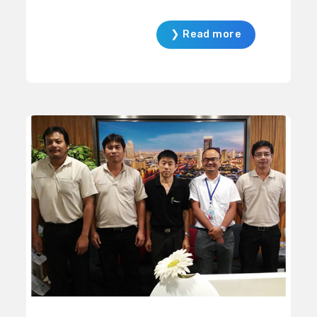
เป็นก้อนขนาดเล็กไปจนถึงขนาดใหญ่
ด้านวิศวกรรม ร่วมกับ สถาบันยานยนต์
ส่งไปยังพื้นที่เป้าหมาย EDEM จึงเป็น
ศูนย์กลางพัฒนาอุตสาหกรรมยาน
❯ Read more
อีกหนึ่งซอฟต์แวร์ที่เข้ามาตอบโจทย์
ยนต์ที่จัดตั้งขึ้นโดยกระทรวง
การทำ Simulation เพื่อวิเคราะห์และ
อุตสาหกรรม จัดการบรรยายเชิง
ศึกษาพฤติกรรมการไหลของวัสดุที่
ปฏิบัติการ การวิเคราะห์ปัญหา
ค่อนข้างไม่เป็นรูปร่างชัดเจน โดยใช้รูป
พลศาสตร์ของไหลเชิงคำนวณ
แบบการคำนวณด้วยวิธี Discrete
(Computational Fluid Dynamics)
Element Method (DEM) สอบถาม
โดยใช้ซอฟต์แวร์ XFlow ให้สามารถ
รายละเอียดเพิ่มเติมเกี่ยวกับผลิตภัณฑ์
คำนวณปัญหาการไหลของของไหลได้
ได้ที่ ฝ่ายขาย
อย่างรวดเร็วและแม่นยำสำหรับการ
ออกแบบรถยนต์โดยเฉพาะ โดยผู้เข้า
อบรมได้ลงมือสร้างแบบจำลอง
พฤติกรรมการเคลื่อนที่ของอากาศ
พลศาสตร์ผ่านตัวถังรถยนต์ในอุโมงค์
ลมแบบ 3 มิติ ซึ่งซอฟต์แวร์ XFlow จะ
ทำการวิเคราะห์ผลกระทบของของไหล
ที่มีต่อชิ้นส่วนของรถยนต์ ช่วยให้