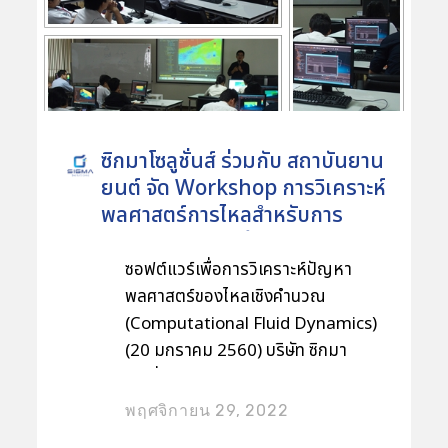
ลำเลียง 2 สายพาน, การบดย่อยสินแร่
ขั้นละเอียด, การเคลือบผิวเม็ดยา
เป็นต้น ซึ่งงานนี้ได้รับการตอบรับจาก
วิศวกร อาจารย์ นักวิชาการ และผู้ที่อยู่
ในวงการอุตสาหกรรมที่เกี่ยวข้อง เข้า
รับฟังการบรรยายและทดลองปฏิบัติ
ซิกมาโซลูชั่นส์ ร่วมกับ สถาบันยาน
งานจริงผ่านซอฟต์แวร์ EDEM ณ
ยนต์ จัด Workshop การวิเคราะห์
ห้องฝึกอบรมคอมพิวเตอร์ บริษัท ซิก
พลศาสตร์การไหลสำหรับการ
มาโซลูชั่นส์ จำกัด EDEM เป็น
ออกแบบรถยนต์ด้วยซอฟต์แวร์
ซอฟต์แวร์ที่ออกแบบมาเพื่อการ
XFlow
ซอฟต์แวร์เพื่อการวิเคราะห์ปัญหา
จำลองพฤติกรรมการไหลของวัสดุที่ใช้
พลศาสตร์ของไหลเชิงคำนวณ
กันมากในกลุ่มอุตสาหกรรมด้านเหมือง
(Computational Fluid Dynamics)
แร่ การถลุงโลหะ ภาคการเกษตร รวม
(20 มกราคม 2560) บริษัท ซิกมา
ถึงการผลิตอาหารและยา ที่จำเป็นต้อง
โซลูชั่นส์ จำกัด ตัวแทนจำหน่าย
ใช้อุปกรณ์และเครื่องจักรในการเคลื่อน
ซอฟต์แวร์และผู้ให้บริการงานวิเคราะห์
พฤศจิกายน 29, 2022
ย้ายและลำเลียงวัตถุดิบซึ่งมีลักษณะ
เพื่อการออกแบบและแก้ไขปัญหาทาง