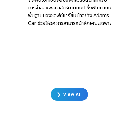
็น
VI-Automotive ซอฟต์แวร์ชั้นนำสำหรับ
ที่
การจำลองพลศาสตร์ยานยนต์ ซึ่งพัฒนาบน
ฐาน
พื้นฐานของซอฟต์แวร์ชั้นนำอย่าง Adams
ลัง
Car ช่วยให้วิศวกรสามารถนำลักษณะเฉพาะ
DE
ของยานยนต์ทั้งหมดและส่วนประกอบต่าง
ช้
ๆ เช่น ยาง ระบบกันสะเทือน เครื่องยนต์
ร
ระบบส่งกำลัง รวมถึงลักษณะพลศาสตร์
การไหลทางอากาศของยานยนต์มาพิจารณา
วร์
ในการจำลองได้อีกด้วย ซึ่งสภาวะการขับ
้กัน
เคลื่อนของยานยนต์จะถูกปรับโดยอัตโนมัติ
เพื่อให้ตรงตามเป้าหมายที่กำหนด เช่น
❯ View All