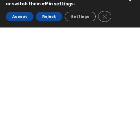
or switch them off in
settings
.
Events
Cadence
CLOSE GDPR C
Accept
Reject
Settings
Partners
DEP
Careers
SIGMASOFT®
About Us
VI-GRADE
Contact Us
77/95, Sinn Sathorn Tower 23rd Floor, Krungthonburi
Road, Klongsan, Bangkok 10600, Thailand (BTS
Krungthonburi)
> View map