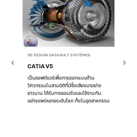
3D DESIGN DASSAULT SYSTÈMES
CATIA V5
กรรม
เป็นซอฟต์แวร์เพื่อการออกแบบด้าน
rm
วิศวกรรมในสามมิติที่มีชื่อเสียงมาอย่าง
กรรม
ยาวนาน ได้รับการยอมรับและใช้งานกัน
อย่างแพร่หลายระดับโลก ทั้งในอุตสาหกรรม
ถึง
ยานยนต์ ระบบราง อากาศยาน เครื่องจักร
กล เป็นต้น ด้วยฟังก์ชั่นการทำงานที่ใช้งาน
กิจ
ง่าย ครอบคลุมการสร้างแบบจำลองทาง
วิศวกรรมทั้งในรูปแบบ 2 มิติ และ 3 มิติ จึง