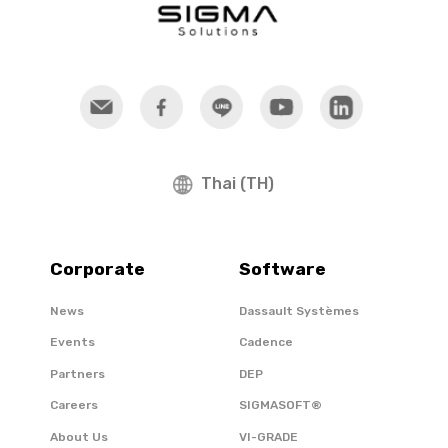
Thai (TH)
Corporate
Software
News
Dassault Systèmes
Events
Cadence
Partners
DEP
Careers
SIGMASOFT®
About Us
VI-GRADE