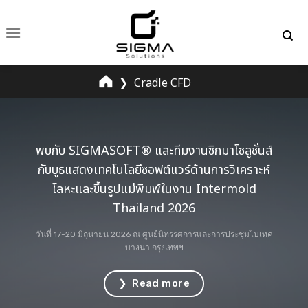
Skip
to
content
❯
Cradle CFD
พบกับ SIGMASOFT® และทีมงานซิกมาโซลูชั่นส์
กับบูธแสดงเทคโนโลยีซอฟต์แวร์ด้านการวิเคราะห์
โลหะและขึ้นรูปแม่พิมพ์ในงาน Intermold
Thailand 2026
วันที่ 17-20 มิถุนายน 2026 ณ ศูนย์นิทรรศการและการประชุมไบเทค
บางนา กรุงเทพฯ
❯ Read more