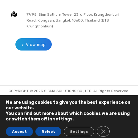
77/95, Sinn Sathorn Tower 23rd Floor, Krungthonburi
Road, Klongsan, Bangkok 10600, Thailand (BTS
Krungthonburi)
> View map
COPYRIGHT © 2023 SIGMA SOLUTIONS CO., LTD. All Rights Reserved.
/ Website by CODEX
We are using cookies to give you the best experience on
our website.
You can find out more about which cookies we are using
or switch them off in
settings
.
CLOSE GDPR C
Accept
Reject
Settings