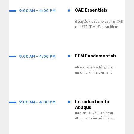
•
CAE Essentials
9:00 AM - 4:00 PM
เรียนรู้พื้นฐานของกระบวนการ CAE
การใช้วิธี FDM เพื่อการแก้ปัญหา
ทางวิศวกรรมและขั้นตอนเชิงตัวเลข
สำหรับการแก้สมการพีชคณิต
•
FEM Fundamentals
9:00 AM - 4:00 PM
เป็นหลักสูตรเพื่อปูพื้นฐานด้าน
เทคนิคใน Finite Element
Methods ที่สำคัญสำหรับนำไปใช้
ในการวิเคราะห์ด้วย CAE
•
Introduction to
9:00 AM - 4:00 PM
Abaqus
เหมาะสำหรับผู้ที่ไม่เคยใช้งาน
Abaqus มาก่อน เพื่อให้ผู้เรียน
เข้าใจถึงวิธีการใช้ซอฟต์แวร์ในการ
สร้างแบบจำลองและวิเคราะห์ใน
เรื่องต่าง ๆ