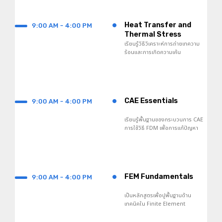
•
Heat Transfer and
9:00 AM - 4:00 PM
Thermal Stress
Analyses
เรียนรู้วิธีวิเคราะห์การถ่ายเทความ
ร้อนและการเกิดความเค้น
ความเครียด อันเกิดจากความร้อน
ซึ่งทำให้ปัญหาขึ้นกับโครงสร้างของ
วัสดุ
•
CAE Essentials
9:00 AM - 4:00 PM
เรียนรู้พื้นฐานของกระบวนการ CAE
การใช้วิธี FDM เพื่อการแก้ปัญหา
ทางวิศวกรรมและขั้นตอนเชิงตัวเลข
สำหรับการแก้สมการพีชคณิต
•
FEM Fundamentals
9:00 AM - 4:00 PM
เป็นหลักสูตรเพื่อปูพื้นฐานด้าน
เทคนิคใน Finite Element
Methods ที่สำคัญสำหรับนำไปใช้
ในการวิเคราะห์ด้วย CAE