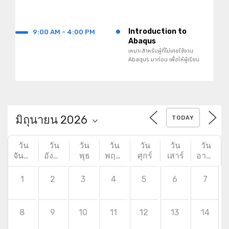
•
Introduction to
9:00 AM - 4:00 PM
Abaqus
เหมาะสำหรับผู้ที่ไม่เคยใช้งาน
Abaqus มาก่อน เพื่อให้ผู้เรียน
เข้าใจถึงวิธีการใช้ซอฟต์แวร์ในการ
สร้างแบบจำลองและวิเคราะห์ใน
เรื่องต่าง ๆ
TODAY
วัน
วัน
วัน
วัน
วัน
วัน
วัน
จันทร์
อังคาร
พุธ
พฤหัสบดี
ศุกร์
เสาร์
อาทิตย์
1
2
3
4
5
6
7
8
9
10
11
12
13
14